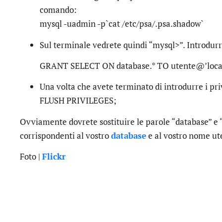
comando:
mysql -uadmin -p`cat /etc/psa/.psa.shadow`
Sul terminale vedrete quindi “mysql>”. Introdurr
GRANT SELECT ON database.* TO utente@’local
Una volta che avete terminato di introdurre i priv
FLUSH PRIVILEGES;
Ovviamente dovrete sostituire le parole “database” e 
corrispondenti al vostro
database
e al vostro nome ut
Foto |
Flickr