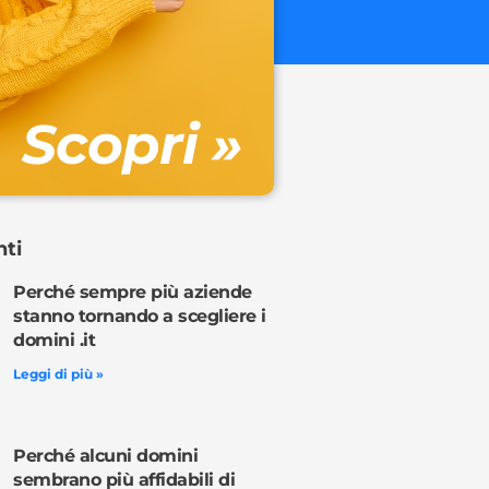
€ 32.90 + 
Gestione DN
Scopri »
Ordina o
nti
Perché sempre più aziende
stanno tornando a scegliere i
domini .it
Leggi di più »
Perché alcuni domini
sembrano più affidabili di