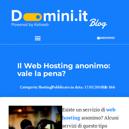
ARCHIVIO
SEO & WEB MARKETING
Il Web Hosting anonimo:
vale la pena?
Categoria:
Hosting
Pubblicato in data:
17/02/2010
366
Esiste un servizio di
web
hosting
anonimo? Alcuni
servizi di questo tipo