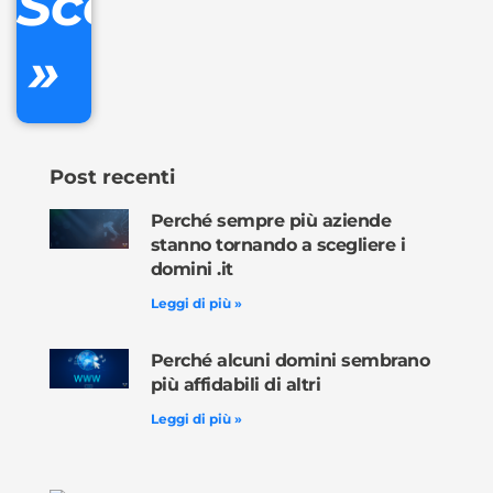
Scopri
»
Ordina
ora »
Post recenti
Perché sempre più aziende
stanno tornando a scegliere i
domini .it
Leggi di più »
Perché alcuni domini sembrano
più affidabili di altri
Leggi di più »