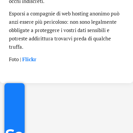
occhi indiscreti.
Esporsi a compagnie di web hosting anonimo può
anzi essere più pericoloso: non sono legalmente
obbligate a proteggere i vostri dati sensibili e
potreste addirittura trovarvi preda di qualche
truffa.
.online
Foto |
Flickr
€
32.90
+
IVA/anno
Gestione
DNS
inclusa