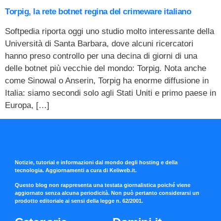
Torpig, la rete botnet regina del crimeware italiano
Softpedia riporta oggi uno studio molto interessante della
Università di Santa Barbara, dove alcuni ricercatori
hanno preso controllo per una decina di giorni di una
delle botnet più vecchie del mondo: Torpig. Nota anche
come Sinowal o Anserin, Torpig ha enorme diffusione in
Italia: siamo secondi solo agli Stati Uniti e primo paese in
Europa, […]
Notizie, tutorial e informazioni dal mondo degli hosting e della
tecnologia. Aggiornamenti a cura di Keliweb.it.
Questo blog non rappresenta una testata giornalistica poiché viene
aggiornato senza alcuna periodicità. Non può pertanto considerarsi un
prodotto editoriale ai sensi della legge n. 62/2001.