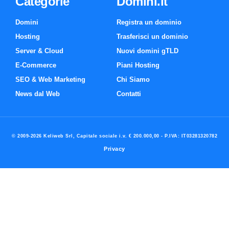
Categorie
Domini.it
Domini
Registra un dominio
Hosting
Trasferisci un dominio
Server & Cloud
Nuovi domini gTLD
E-Commerce
Piani Hosting
SEO & Web Marketing
Chi Siamo
News dal Web
Contatti
© 2009-2026 Keliweb Srl, Capitale sociale i.v. € 200.000,00 - P.IVA: IT03281320782
Privacy
Preferenze di consenso