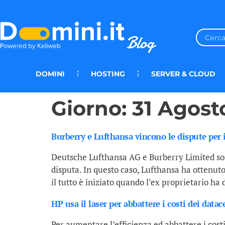
DOMINI
HOSTING
SERVER & CLOUD
Giorno:
31 Agost
Burberry e Lufthansa vincono le dispute per
Deutsche Lufthansa AG e Burberry Limited son
disputa. In questo caso, Lufthansa ha ottenu
il tutto è iniziato quando l’ex proprietario ha
HP usa il laser per abbattere i costi dei datac
Per aumentare l’efficienza ed abbattere i costi