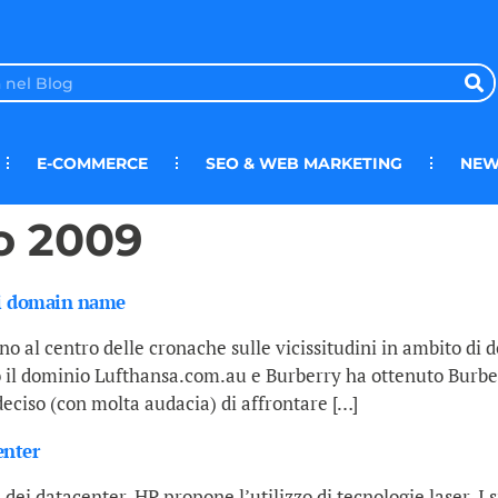
E-COMMERCE
SEO & WEB MARKETING
NEW
o 2009
 i domain name
o al centro delle cronache sulle vicissitudini in ambito di
to il dominio Lufthansa.com.au e Burberry ha ottenuto Burb
 deciso (con molta audacia) di affrontare […]
enter
 dei datacenter, HP propone l’utilizzo di tecnologie laser. I