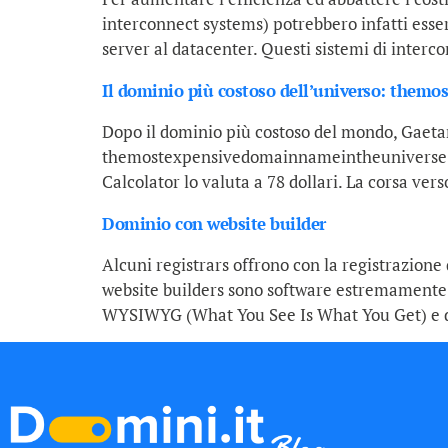
interconnect systems) potrebbero infatti essere
server al datacenter. Questi sistemi di interc
Il dominio più costoso dell’universo: the
Dopo il dominio più costoso del mondo, Gaetan
themostexpensivedomainnameintheuniverse.com
Calcolator lo valuta a 78 dollari. La corsa ver
Dominio con website builder
Alcuni registrars offrono con la registrazione
website builders sono software estremamente i
WYSIWYG (What You See Is What You Get) e di