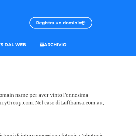
Registra un dominio
S DAL WEB
ARCHIVIO
 domain name per aver vinto l’ennesima
erryGroup.com. Nel caso di Lufthansa.com.au,
 sistemi di interconnessione fotonica (photonic