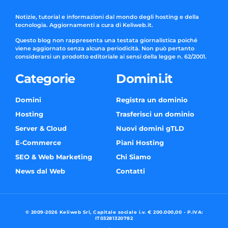
Notizie, tutorial e informazioni dal mondo degli hosting e della
tecnologia. Aggiornamenti a cura di Keliweb.it.
Questo blog non rappresenta una testata giornalistica poiché
viene aggiornato senza alcuna periodicità. Non può pertanto
considerarsi un prodotto editoriale ai sensi della legge n. 62/2001.
Categorie
Domini.it
Domini
Registra un dominio
Hosting
Trasferisci un dominio
Server & Cloud
Nuovi domini gTLD
E-Commerce
Piani Hosting
SEO & Web Marketing
Chi Siamo
News dal Web
Contatti
© 2009-2026 Keliweb Srl, Capitale sociale i.v. € 200.000,00 - P.IVA:
IT03281320782