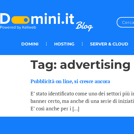
DOMINI
HOSTING
SERVER & CLOUD
Tag:
advertising 
Pubblicità on line, si cresce ancora
E’ stato identificato come uno dei settori più 
banner certo, ma anche di una serie di iniziat
E’ così anche per i […]