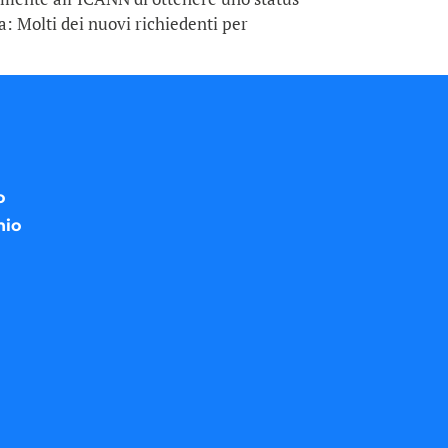
a: Molti dei nuovi richiedenti per
o
nio