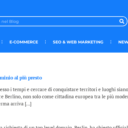
E-COMMERCE
SEO & WEB MARKETING
NEW
ominio al più presto
sso i tempi e cercare di conquistare territori e luoghi siano e
re Berlino, non solo come cittadina europea tra le più mode
rma arriva […]
richiesta di un top level domain .Berlin, ha chiesto uffici