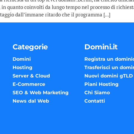
in quanto coinvolti da lungo tempo nel processo di richiest
taggio dall’immane ritardo che il programma […]
Categorie
Domini.it
Domini
Registra un domini
Hosting
Trasferisci un domi
Server & Cloud
Nuovi domini gTLD
E-Commerce
Piani Hosting
SEO & Web Marketing
Chi Siamo
News dal Web
Contatti