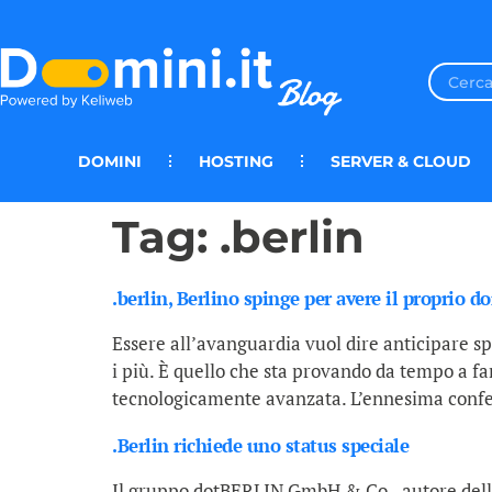
DOMINI
HOSTING
SERVER & CLOUD
Tag:
.berlin
.berlin, Berlino spinge per avere il proprio d
Essere all’avanguardia vuol dire anticipare spe
i più. È quello che sta provando da tempo a fa
tecnologicamente avanzata. L’ennesima confe
.Berlin richiede uno status speciale
Il gruppo dotBERLIN GmbH & Co., autore della 