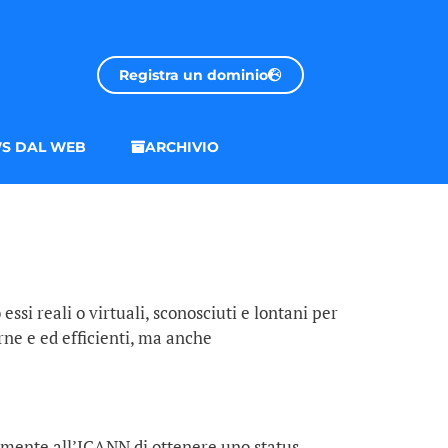
Registra un dominio
S DAL WEB
ARCHIVIO
ssi reali o virtuali, sconosciuti e lontani per
rne e ed efficienti, ma anche
almente all’ICANN di ottenere uno status