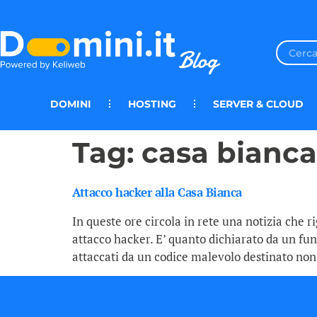
DOMINI
HOSTING
SERVER & CLOUD
Tag:
casa bianca
Attacco hacker alla Casa Bianca
In queste ore circola in rete una notizia che r
attacco hacker. E’ quanto dichiarato da un fu
attaccati da un codice malevolo destinato non a