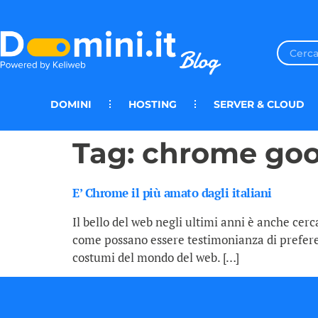
DOMINI
HOSTING
SERVER & CLOUD
Tag:
chrome goo
E’ Chrome il più amato dagli italiani
Il bello del web negli ultimi anni è anche cerc
come possano essere testimonianza di preferenz
costumi del mondo del web. […]