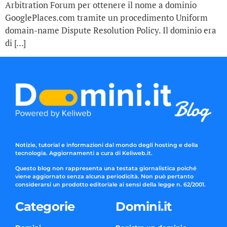
Arbitration Forum per ottenere il nome a dominio
GooglePlaces.com tramite un procedimento Uniform
domain-name Dispute Resolution Policy. Il dominio era
di […]
Notizie, tutorial e informazioni dal mondo degli hosting e della
tecnologia. Aggiornamenti a cura di Keliweb.it.
Questo blog non rappresenta una testata giornalistica poiché
viene aggiornato senza alcuna periodicità. Non può pertanto
considerarsi un prodotto editoriale ai sensi della legge n. 62/2001.
Categorie
Domini.it