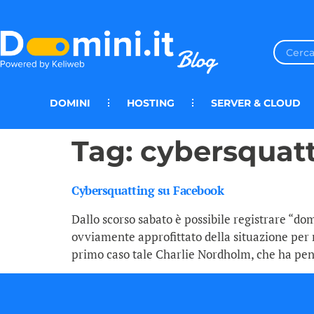
DOMINI
HOSTING
SERVER & CLOUD
Tag:
cybersquat
Cybersquatting su Facebook
Dallo scorso sabato è possibile registrare “dom
ovviamente approfittato della situazione per r
primo caso tale Charlie Nordholm, che ha pens