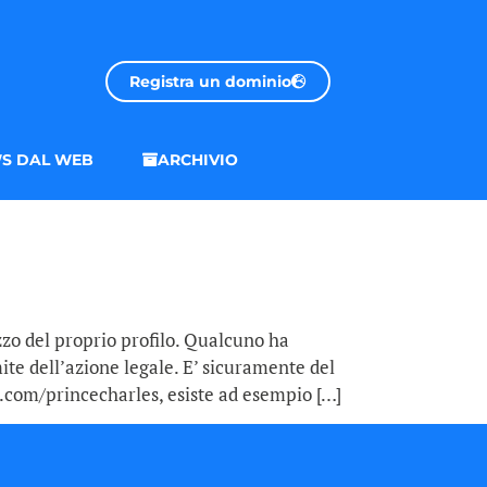
Registra un dominio
S DAL WEB
ARCHIVIO
izzo del proprio profilo. Qualcuno ha
ite dell’azione legale. E’ sicuramente del
k.com/princecharles, esiste ad esempio […]