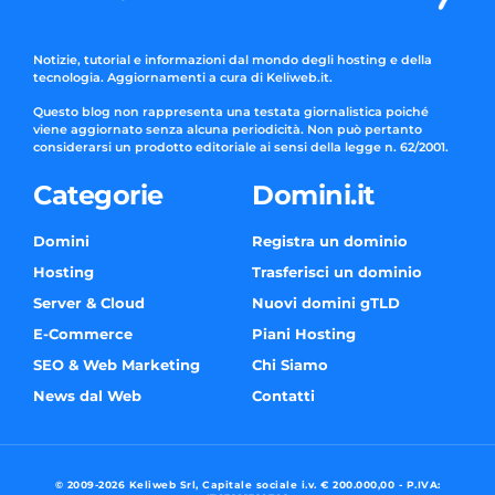
Notizie, tutorial e informazioni dal mondo degli hosting e della
tecnologia. Aggiornamenti a cura di Keliweb.it.
Questo blog non rappresenta una testata giornalistica poiché
viene aggiornato senza alcuna periodicità. Non può pertanto
considerarsi un prodotto editoriale ai sensi della legge n. 62/2001.
Categorie
Domini.it
Domini
Registra un dominio
Hosting
Trasferisci un dominio
Server & Cloud
Nuovi domini gTLD
E-Commerce
Piani Hosting
SEO & Web Marketing
Chi Siamo
News dal Web
Contatti
© 2009-2026 Keliweb Srl, Capitale sociale i.v. € 200.000,00 - P.IVA: