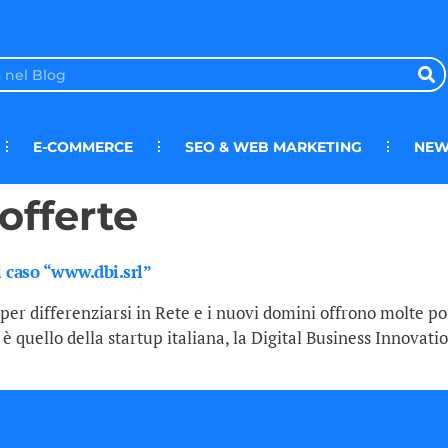
E-COMMERCE
SEO & WEB MARKETING
NEW
offerte
Il caso “www.dbi.srl”
per differenziarsi in Rete e i nuovi domini offrono molte po
 quello della startup italiana, la Digital Business Innovation