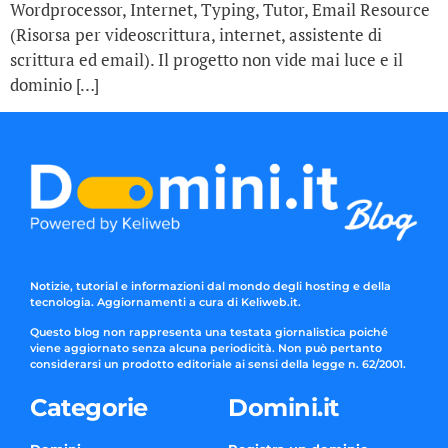
Wordprocessor, Internet, Typing, Tutor, Email Resource
(Risorsa per videoscrittura, internet, assistente di
scrittura ed email). Il progetto non vide mai luce e il
dominio […]
Notizie, tutorial e informazioni dal mondo degli hosting e della
tecnologia. Aggiornamenti a cura di Keliweb.it.
Questo blog non rappresenta una testata giornalistica poiché
viene aggiornato senza alcuna periodicità. Non può pertanto
considerarsi un prodotto editoriale ai sensi della legge n. 62/2001.
Categorie
Domini.it