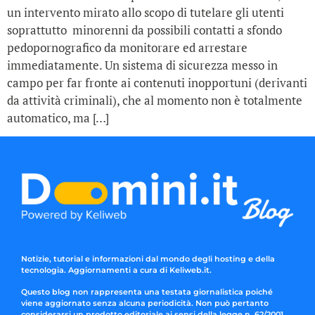
un intervento mirato allo scopo di tutelare gli utenti
soprattutto minorenni da possibili contatti a sfondo
pedopornografico da monitorare ed arrestare
immediatamente. Un sistema di sicurezza messo in
campo per far fronte ai contenuti inopportuni (derivanti
da attività criminali), che al momento non è totalmente
automatico, ma […]
Notizie, tutorial e informazioni dal mondo degli hosting e della
tecnologia. Aggiornamenti a cura di Keliweb.it.
Questo blog non rappresenta una testata giornalistica poiché
viene aggiornato senza alcuna periodicità. Non può pertanto
considerarsi un prodotto editoriale ai sensi della legge n. 62/2001.