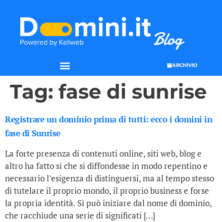
ARCHIVIO
SEO & WEB MARKETING
Tag:
fase di sunrise
Registrare un dominio prima di tutti: ecco i domini in
fase di Sunrise
La forte presenza di contenuti online, siti web, blog e
altro ha fatto si che si diffondesse in modo repentino e
necessario l’esigenza di distinguersi, ma al tempo stesso
di tutelare il proprio mondo, il proprio business e forse
la propria identità. Si può iniziare dal nome di dominio,
che racchiude una serie di significati […]