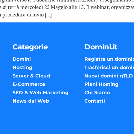
 si terrà mercoledì 25 Maggio alle 15. Il webinar, organizzato 
 procedura di invio […]
Categorie
Domini.it
Domini
Registra un domini
Hosting
Trasferisci un domi
Server & Cloud
Nuovi domini gTLD
E-Commerce
Piani Hosting
SEO & Web Marketing
Chi Siamo
News dal Web
Contatti