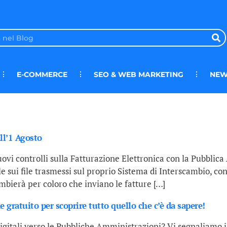
E-COMMERCE
SEO & WEB MARKETING
NEW
ll’1 Agosto
ovi controlli sulla Fatturazione Elettronica con la Pubblica 
sui file trasmessi sul proprio Sistema di Interscambio, con co
bierà per coloro che inviano le fatture […]
e gratuito per scoprire tutto quello che c’è da sapere!
 digitali verso le Pubbliche Amministrazioni? Vi segnaliamo i