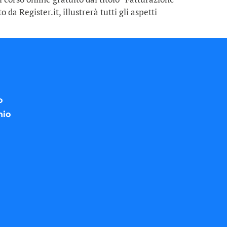
da Register.it, illustrerà tutti gli aspetti
o
nio