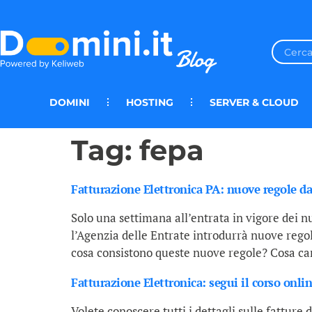
DOMINI
HOSTING
SERVER & CLOUD
Tag:
fepa
Fatturazione Elettronica PA: nuove regole da
Solo una settimana all’entrata in vigore dei nu
l’Agenzia delle Entrate introdurrà nuove regole 
cosa consistono queste nuove regole? Cosa cam
Fatturazione Elettronica: segui il corso onlin
Volete conoscere tutti i dettagli sulle fatture