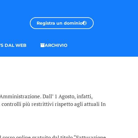
Registra un dominio
S DAL WEB
ARCHIVIO
Amministrazione. Dall’ 1 Agosto, infatti,
ntrolli più restrittivi rispetto agli attuali In
l corso online gratuito dal titolo “Fatturazione