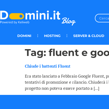
DOMINI
HOSTING
SERVER & CLOUD
Tag:
fluent e go
Chiude i battenti Fluent
Era stato lanciato a Febbraio Google Fluent, p
tentativi di promozione e rilancio. Chiuderà i 
progetto non poteva essere portato a […]