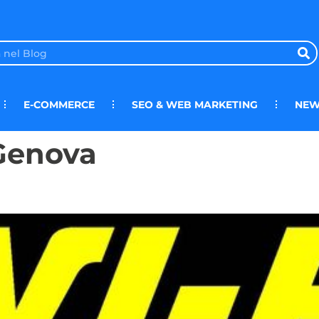
E-COMMERCE
SEO & WEB MARKETING
NEW
 Genova