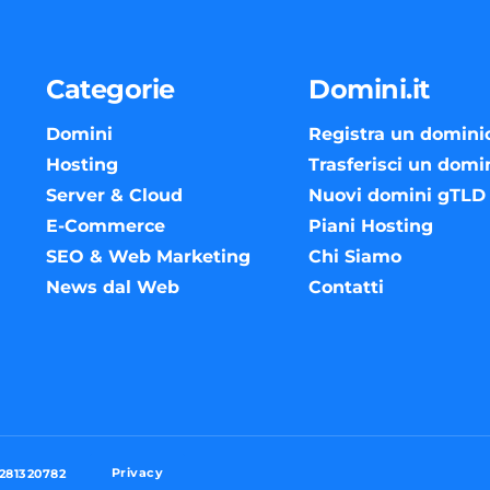
Categorie
Domini.it
Domini
Registra un domini
Hosting
Trasferisci un domi
Server & Cloud
Nuovi domini gTLD
E-Commerce
Piani Hosting
SEO & Web Marketing
Chi Siamo
News dal Web
Contatti
Privacy
3281320782