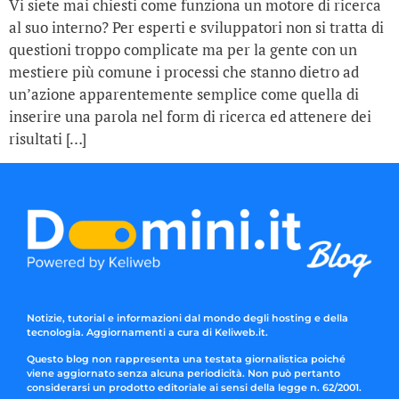
Vi siete mai chiesti come funziona un motore di ricerca
al suo interno? Per esperti e sviluppatori non si tratta di
questioni troppo complicate ma per la gente con un
mestiere più comune i processi che stanno dietro ad
un’azione apparentemente semplice come quella di
inserire una parola nel form di ricerca ed attenere dei
risultati […]
Notizie, tutorial e informazioni dal mondo degli hosting e della
tecnologia. Aggiornamenti a cura di Keliweb.it.
Questo blog non rappresenta una testata giornalistica poiché
viene aggiornato senza alcuna periodicità. Non può pertanto
considerarsi un prodotto editoriale ai sensi della legge n. 62/2001.