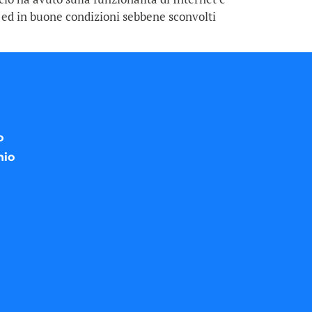
i ed in buone condizioni sebbene sconvolti
o
nio