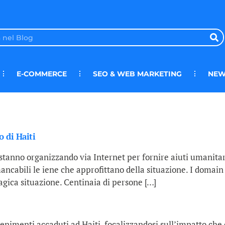
E-COMMERCE
SEO & WEB MARKETING
NEW
 di Haiti
stanno organizzando via Internet per fornire aiuti umanitari 
ncabili le iene che approfittano della situazione. I domain
agica situazione. Centinaia di persone […]
imenti accaduti ad Haiti, focalizzandosi sull’impatto che c