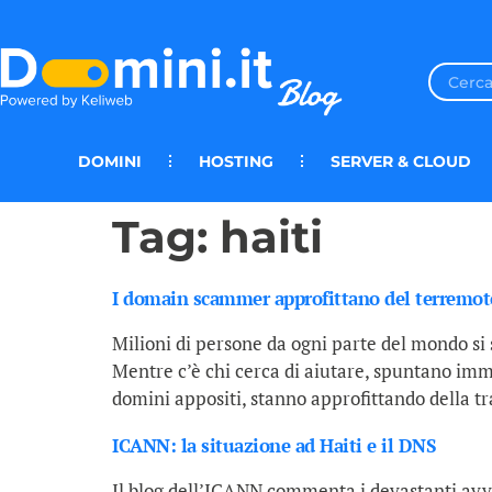
DOMINI
HOSTING
SERVER & CLOUD
Tag:
haiti
I domain scammer approfittano del terremoto
Milioni di persone da ogni parte del mondo si 
Mentre c’è chi cerca di aiutare, spuntano imma
domini appositi, stanno approfittando della tr
ICANN: la situazione ad Haiti e il DNS
Il blog dell’ICANN commenta i devastanti avven