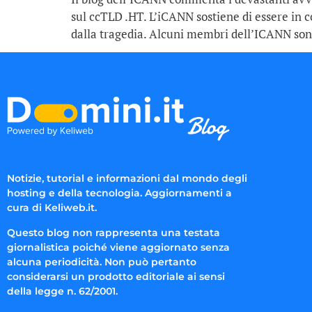
sul ccTLD .HT. L’iCANN sostiene di essere in c
dalla tragedia. Alcuni membri dell’ICANN sono
Notizie, tutorial e informazioni dal mondo degli
hosting e della tecnologia. Aggiornamenti a
cura di Keliweb.it.
Questo blog non rappresenta una testata
giornalistica poiché viene aggiornato senza
alcuna periodicità. Non può pertanto
considerarsi un prodotto editoriale ai sensi
della legge n. 62/2001.