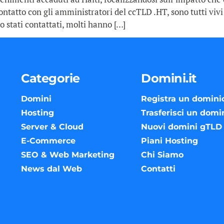
ontatto con gli amministratori del ccTLD .HT, sono tutti viv
 stati contattati, molti hanno […]
Categorie
Domini.it
Domini
Registra un domini
Hosting
Trasferisci un domi
Server & Cloud
Nuovi domini gTLD
E-Commerce
Piani Hosting
SEO & Web Marketing
Chi Siamo
News dal Web
Contatti