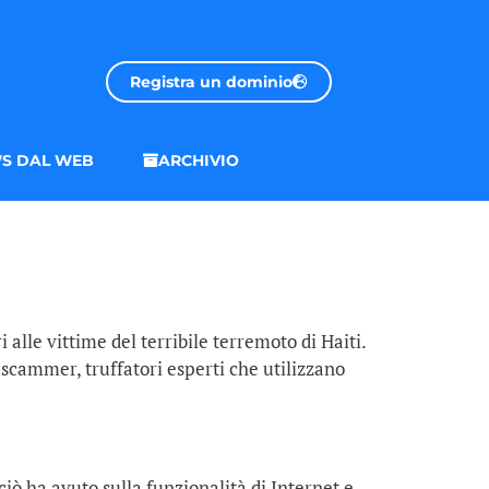
Registra un dominio
S DAL WEB
ARCHIVIO
alle vittime del terribile terremoto di Haiti.
 scammer, truffatori esperti che utilizzano
iò ha avuto sulla funzionalità di Internet e