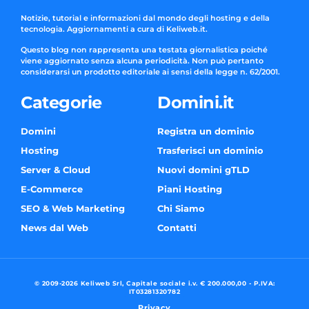
Notizie, tutorial e informazioni dal mondo degli hosting e della
tecnologia. Aggiornamenti a cura di Keliweb.it.
Questo blog non rappresenta una testata giornalistica poiché
viene aggiornato senza alcuna periodicità. Non può pertanto
considerarsi un prodotto editoriale ai sensi della legge n. 62/2001.
Categorie
Domini.it
Domini
Registra un dominio
Hosting
Trasferisci un dominio
Server & Cloud
Nuovi domini gTLD
E-Commerce
Piani Hosting
SEO & Web Marketing
Chi Siamo
News dal Web
Contatti
© 2009-2026 Keliweb Srl, Capitale sociale i.v. € 200.000,00 - P.IVA:
IT03281320782
Privacy