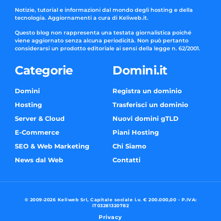
Notizie, tutorial e informazioni dal mondo degli hosting e della
tecnologia. Aggiornamenti a cura di Keliweb.it.
Questo blog non rappresenta una testata giornalistica poiché
viene aggiornato senza alcuna periodicità. Non può pertanto
considerarsi un prodotto editoriale ai sensi della legge n. 62/2001.
Categorie
Domini.it
Domini
Registra un dominio
Hosting
Trasferisci un dominio
Server & Cloud
Nuovi domini gTLD
E-Commerce
Piani Hosting
SEO & Web Marketing
Chi Siamo
News dal Web
Contatti
© 2009-2026 Keliweb Srl, Capitale sociale i.v. € 200.000,00 - P.IVA:
IT03281320782
Privacy