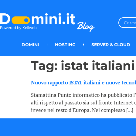
DOMINI
HOSTING
SERVER & CLOUD
Tag:
istat italian
Nuovo rapporto ISTAT italiani e nuove tecno
Stamattina Punto informatico ha pubblicato l’u
alti rispetto al passato sia sul fronte Interne
invece nel resto d’Europa. Nel complesso […]