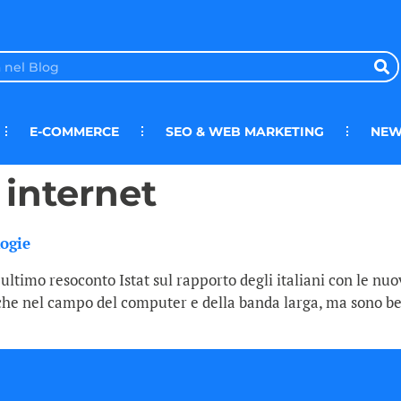
E-COMMERCE
SEO & WEB MARKETING
NEW
i internet
logie
ltimo resoconto Istat sul rapporto degli italiani con le nuov
t che nel campo del computer e della banda larga, ma sono ben