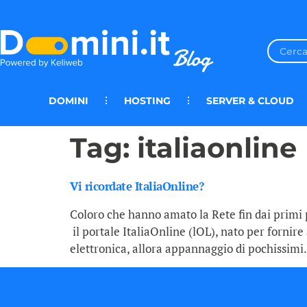
DOMINI
HOSTING
SERVER & CLOUD
Tag:
italiaonline
Vi ricordate ItaliaOnline?
Coloro che hanno amato la Rete fin dai primi 
il portale ItaliaOnline (lOL), nato per fornir
elettronica, allora appannaggio di pochissimi.