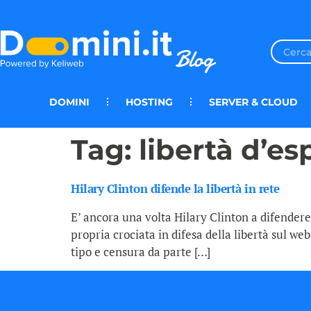
DOMINI
HOSTING
SERVER & CLOUD
Tag:
libertà d’es
Hilary Clinton difende la libertà in rete
E’ ancora una volta Hilary Clinton a difendere 
propria crociata in difesa della libertà sul web
tipo e censura da parte […]