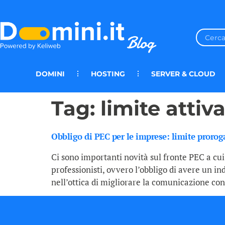
DOMINI
HOSTING
SERVER & CLOUD
Tag:
limite attiv
Obbligo di PEC per le imprese: limite prorog
Ci sono importanti novità sul fronte PEC a cu
professionisti, ovvero l’obbligo di avere un ind
nell’ottica di migliorare la comunicazione con