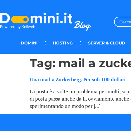
DOMINI
HOSTING
SERVER & CLOUD
Tag:
mail a zuck
Una mail a Zuckerberg. Per soli 100 dollari
La posta è a volte un problema per molti, sop
di posta passa anche da lì, ovviamente anche q
sperimentando un modo per […]