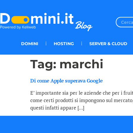
DOMINI
HOSTING
SERVER & CLOUD
Tag:
marchi
Di come Apple superava Google
E’ importante sia per le aziende che per i frui
come certi prodotti si impongono sul mercato, 
questi infatti appare […]