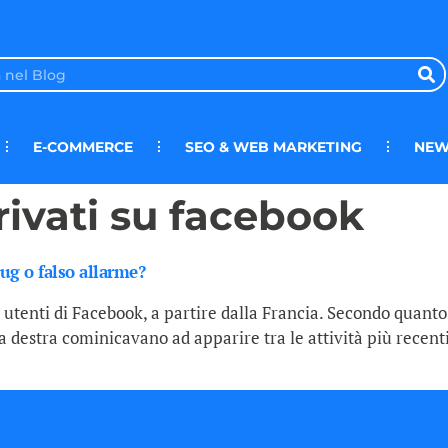
E-COMMERCE
SEO & WEB MARKETING
NEW
ivati su facebook
ug o falso allarme?
li utenti di Facebook, a partire dalla Francia. Secondo quanto
la destra cominicavano ad apparire tra le attività più recent