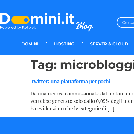
DOMINI
HOSTING
SERVER & CLOUD
Tag:
microblogg
Twitter: una piattaforma per pochi
Da una ricerca commissionata dal motore di ri
verrebbe generato solo dallo 0,05% degli utenti
ha evidenziato che le categorie di […]