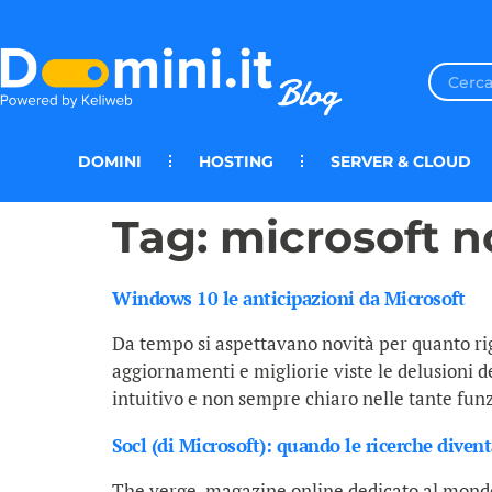
DOMINI
HOSTING
SERVER & CLOUD
Tag:
microsoft n
Windows 10 le anticipazioni da Microsoft
Da tempo si aspettavano novità per quanto rigu
aggiornamenti e migliorie viste le delusioni d
intuitivo e non sempre chiaro nelle tante funz
Socl (di Microsoft): quando le ricerche diven
The verge, magazine online dedicato al mondo