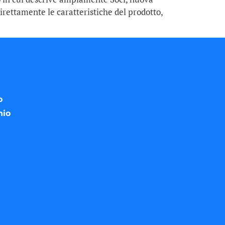
irettamente le caratteristiche del prodotto,
o
nio