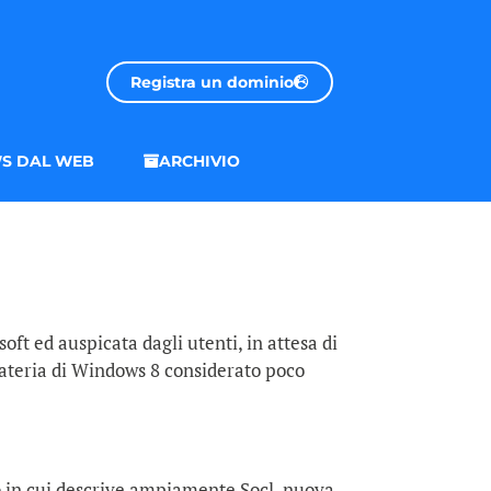
Registra un dominio
S DAL WEB
ARCHIVIO
ft ed auspicata dagli utenti, in attesa di
 materia di Windows 8 considerato poco
o in cui descrive ampiamente Socl, nuova