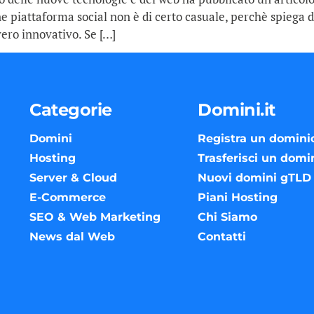
ne piattaforma social non è di certo casuale, perchè spiega d
vero innovativo. Se […]
Categorie
Domini.it
Domini
Registra un domini
Hosting
Trasferisci un domi
Server & Cloud
Nuovi domini gTLD
E-Commerce
Piani Hosting
SEO & Web Marketing
Chi Siamo
News dal Web
Contatti