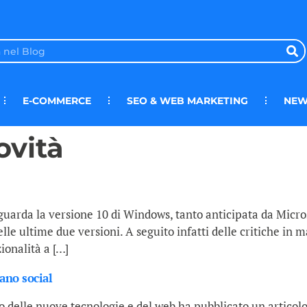
E-COMMERCE
SEO & WEB MARKETING
NEW
ovità
arda la versione 10 di Windows, tanto anticipata da Microso
elle ultime due versioni. A seguito infatti delle critiche in
ionalità a […]
tano social
 delle nuove tecnologie e del web ha pubblicato un articol