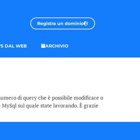
Registra un dominio
S DAL WEB
ARCHIVIO
n numero di query che è possibile modificare o
e MySql sul quale state lavorando. È grazie