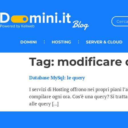
DOMINI
HOSTING
SERVER & CLOUD
Tag:
modificare 
Database MySql: le query
I servizi di Hosting offrono nei propri piani l
compilare ogni ora. Cos’è una query? Si tratta
alle query […]