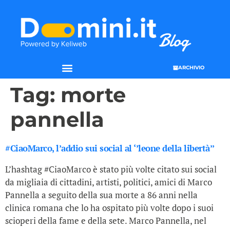
ARCHIVIO
SEO & WEB MARKETING
Tag:
morte
pannella
#CiaoMarco, l’addio sui social al ‘’leone della libertà’’
L’hashtag #CiaoMarco è stato più volte citato sui social
da migliaia di cittadini, artisti, politici, amici di Marco
Pannella a seguito della sua morte a 86 anni nella
clinica romana che lo ha ospitato più volte dopo i suoi
scioperi della fame e della sete. Marco Pannella, nel