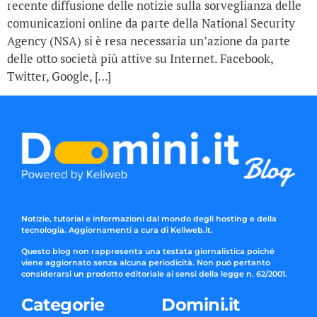
recente diffusione delle notizie sulla sorveglianza delle
comunicazioni online da parte della National Security
Agency (NSA) si è resa necessaria un’azione da parte
delle otto società più attive su Internet. Facebook,
Twitter, Google, […]
Notizie, tutorial e informazioni dal mondo degli hosting e della
tecnologia. Aggiornamenti a cura di Keliweb.it.
Questo blog non rappresenta una testata giornalistica poiché
viene aggiornato senza alcuna periodicità. Non può pertanto
considerarsi un prodotto editoriale ai sensi della legge n. 62/2001.
Categorie
Domini.it