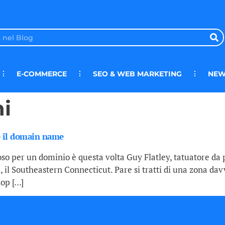
E-COMMERCE
SEO & WEB MARKETING
NEW
i
to il domain name
so per un dominio è questa volta Guy Flatley, tatuatore da p
ti, il Southeastern Connecticut. Pare si tratti di una zona d
hop […]