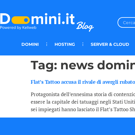
DOMINI
HOSTING
SERVER & CLOUD
Tag:
news domin
Flat’s Tattoo accusa il rivale di avergli ruba
Protagonista dell’ennesima storia di contenzio
essere la capitale dei tatuaggi negli Stati Uni
sei impiegati hanno lasciato il Flat’s Tattoo S