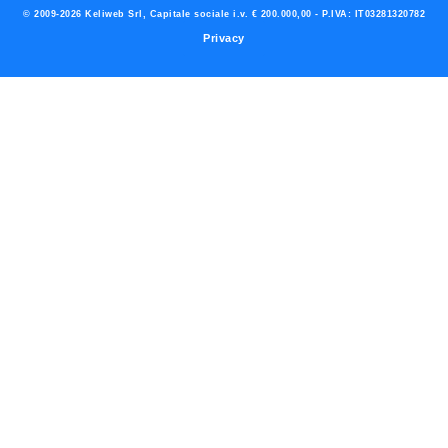
© 2009-2026 Keliweb Srl, Capitale sociale i.v. € 200.000,00 - P.IVA: IT03281320782
Privacy
Preferenze di consenso