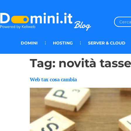
DOMINI
HOSTING
SERVER & CLOUD
Tag:
novità tass
Web tax cosa cambia