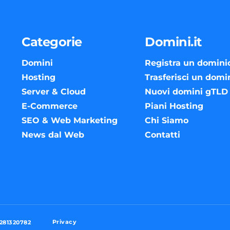
Categorie
Domini.it
Domini
Registra un domini
Hosting
Trasferisci un domi
Server & Cloud
Nuovi domini gTLD
E-Commerce
Piani Hosting
SEO & Web Marketing
Chi Siamo
News dal Web
Contatti
Privacy
3281320782