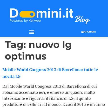
ARCHIVIO
SEO & WEB MARKETING
Tag:
nuovo lg
optimus
Mobile World Congress 2013 di Barcellona: tutte le
novità LG
Dal Mobile World Congress 2013 di Barcellona di cui
abbiamo accennato ieri, è emerso un quadro molto
interessante e riguarda il rilancio di LG, il quinto
produttore di cellulari al mondo. E così il 2013 è un anno