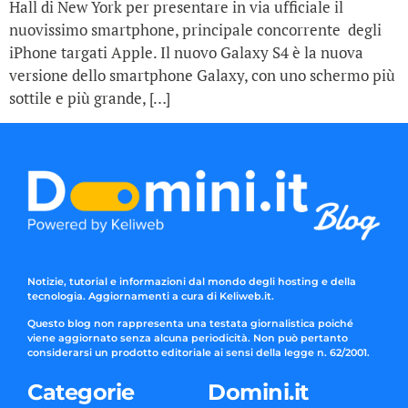
Hall di New York per presentare in via ufficiale il
nuovissimo smartphone, principale concorrente degli
iPhone targati Apple. Il nuovo Galaxy S4 è la nuova
versione dello smartphone Galaxy, con uno schermo più
sottile e più grande, […]
Notizie, tutorial e informazioni dal mondo degli hosting e della
tecnologia. Aggiornamenti a cura di Keliweb.it.
Questo blog non rappresenta una testata giornalistica poiché
viene aggiornato senza alcuna periodicità. Non può pertanto
considerarsi un prodotto editoriale ai sensi della legge n. 62/2001.
Categorie
Domini.it