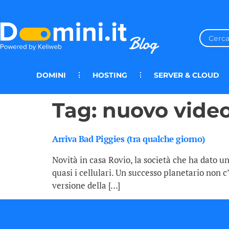
DOMINI
HOSTING
SERVER & CLOUD
Tag:
nuovo vide
Arriva Bad Piggies (tra qualche giorno)
Novità in casa Rovio, la società che ha dato 
quasi i cellulari. Un successo planetario non c
versione della […]