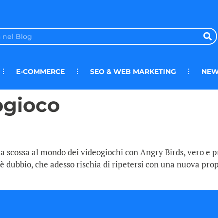
E-COMMERCE
SEO & WEB MARKETING
NEW
ogioco
una scossa al mondo dei videogiochi con Angry Birds, vero e 
’è dubbio, che adesso rischia di ripetersi con una nuova prop