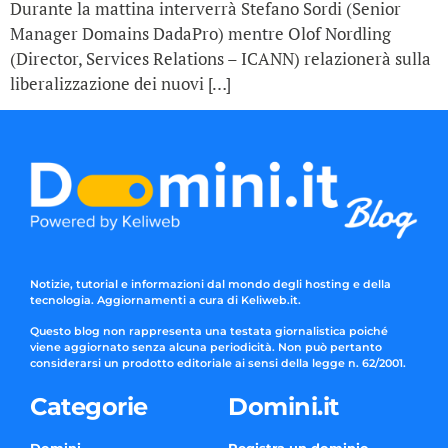
Durante la mattina interverrà Stefano Sordi (Senior
Manager Domains DadaPro) mentre Olof Nordling
(Director, Services Relations – ICANN) relazionerà sulla
liberalizzazione dei nuovi […]
Notizie, tutorial e informazioni dal mondo degli hosting e della
tecnologia. Aggiornamenti a cura di Keliweb.it.
Questo blog non rappresenta una testata giornalistica poiché
viene aggiornato senza alcuna periodicità. Non può pertanto
considerarsi un prodotto editoriale ai sensi della legge n. 62/2001.
Categorie
Domini.it