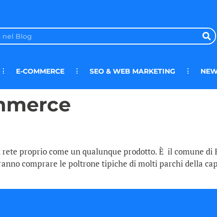
E-COMMERCE
SEO & WEB MARKETING
NEW
ommerce
 rete proprio come un qualunque prodotto. È il comune di P
no comprare le poltrone tipiche di molti parchi della capita