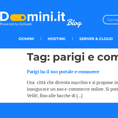
DOMINI
HOSTING
SERVER & CLOUD
Tag:
parigi e c
Parigi ha il suo portale e-commerce
Una città che diventa marchio e si propone in
inaugurare un suo e-commerce online. Si potran
Velib’, fino alle barche di […]