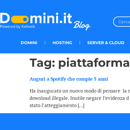
DOMINI
HOSTING
SERVER & CLOUD
Tag:
piattaforma
Auguri a Spotify che compie 5 anni
Ha inaugurato un nuovo modo di pensare la mus
download illegale. Inutile negare l’evidenza d
stato l’atteggiamento […]