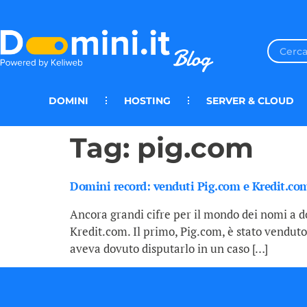
DOMINI
HOSTING
SERVER & CLOUD
Tag:
pig.com
Domini record: venduti Pig.com e Kredit.co
Ancora grandi cifre per il mondo dei nomi a d
Kredit.com. Il primo, Pig.com, è stato vendut
aveva dovuto disputarlo in un caso […]