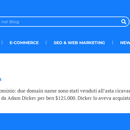
E-COMMERCE
SEO & WEB MARKETING
NEW
m
ominio: due domain name sono stati venduti all’asta ricavan
o da Adam Dicker per ben $125.000. Dicker lo aveva acquista