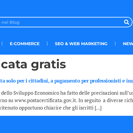
E-COMMERCE
SEO & WEB MARKETING
NEW
icata gratis
uita solo per i cittadini, a pagamento per professionisti e i
 dello Sviluppo Economico ha fatto delle precisazioni sull’u
verno su www.postacertificata.gov.it. In seguito a diverse rich
a ritenuto opportuno chiarire che gli iscritti […]