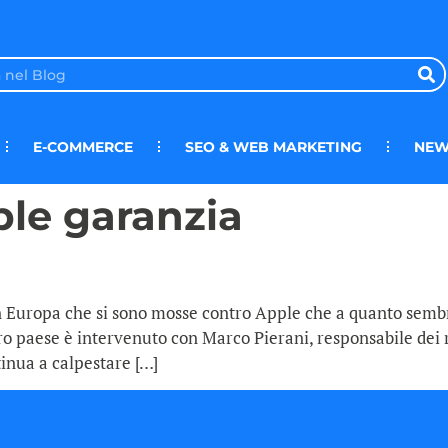
E-COMMERCE
SEO & WEB MARKETING
NEW
ple garanzia
n Europa che si sono mosse contro Apple che a quanto sembr
tro paese è intervenuto con Marco Pierani, responsabile dei 
inua a calpestare […]