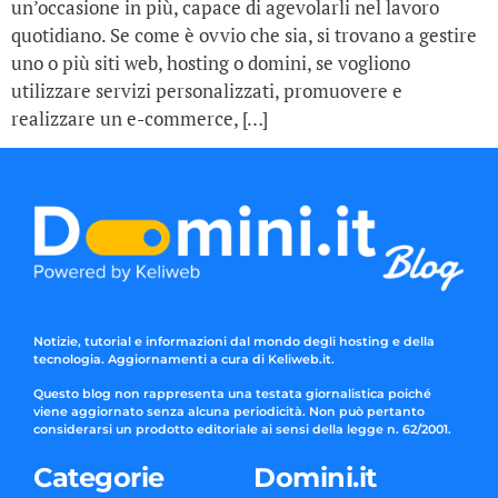
un’occasione in più, capace di agevolarli nel lavoro
quotidiano. Se come è ovvio che sia, si trovano a gestire
uno o più siti web, hosting o domini, se vogliono
utilizzare servizi personalizzati, promuovere e
realizzare un e-commerce, […]
Notizie, tutorial e informazioni dal mondo degli hosting e della
tecnologia. Aggiornamenti a cura di Keliweb.it.
Questo blog non rappresenta una testata giornalistica poiché
viene aggiornato senza alcuna periodicità. Non può pertanto
considerarsi un prodotto editoriale ai sensi della legge n. 62/2001.
Categorie
Domini.it