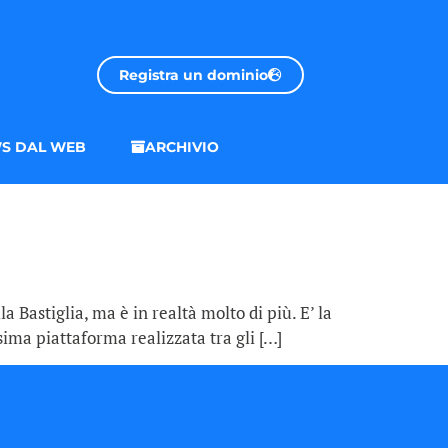
Registra un dominio
S DAL WEB
ARCHIVIO
la Bastiglia, ma è in realtà molto di più. E’ la
sima piattaforma realizzata tra gli […]