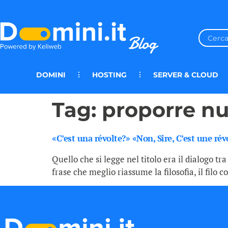
DOMINI
HOSTING
SERVER & CLOUD
Tag:
proporre nu
«C’est una révolte?» «Non, Sire, C’est une ré
Quello che si legge nel titolo era il dialogo tra
frase che meglio riassume la filosofia, il filo