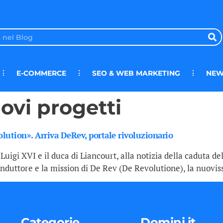
E-COMMERCE
SEO & WEB MARKETING
NEW
ovi progetti
volution». Arriva DeRev, portale rivoluzionario
 Luigi XVI e il duca di Liancourt, alla notizia della caduta del
 conduttore e la mission di De Rev (De Revolutione), la nuovis
Categorie
Domini.it