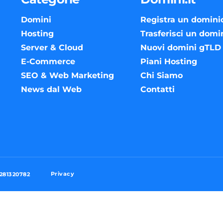
Domini
Registra un domini
Hosting
Trasferisci un domi
Server & Cloud
Nuovi domini gTLD
E-Commerce
Piani Hosting
SEO & Web Marketing
Chi Siamo
News dal Web
Contatti
Privacy
3281320782