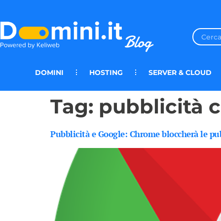
DOMINI
HOSTING
SERVER & CLOUD
Tag:
pubblicità
Pubblicità e Google: Chrome bloccherà le pub