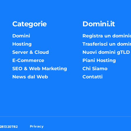
Categorie
Domini.it
Domini
Registra un domini
Hosting
Trasferisci un domi
Server & Cloud
Nuovi domini gTLD
E-Commerce
Piani Hosting
SEO & Web Marketing
Chi Siamo
News dal Web
Contatti
Privacy
3281320782