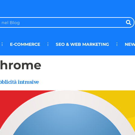
E-COMMERCE
SEO & WEB MARKETING
NEW
 chrome
blicità intrusive